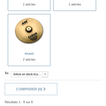
1 articles
1 articles
SPLASH
2 articles
Tri
Article en stock et prêt à être livré!
COMPARER (
0
)
Résultats 1 - 9 sur 9.