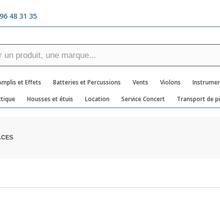
96 48 31 35
Amplis et Effets
Batteries et Percussions
Vents
Violons
Instrumen
tique
Housses et étuis
Location
Service Concert
Transport de p
ACES