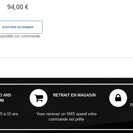
94,00 €
AJOUTER AU PANIER
sponible sur commande
3 ANS
RETRAIT EN MAGASIN
UM
R
 5 à 10 ans
Vous recevez un SMS quand votre
commande est prête