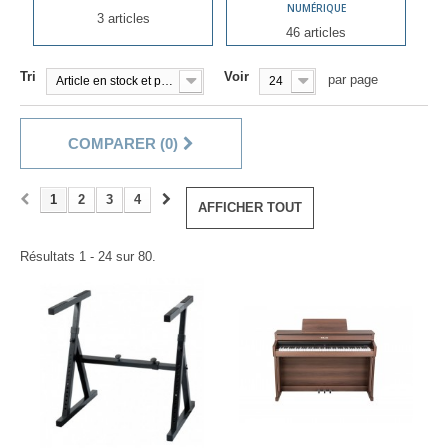
NUMÉRIQUE
3 articles
46 articles
Tri
Voir
par page
Article en stock et prêt à être livré!
24
COMPARER (
0
)
1
2
3
4
AFFICHER TOUT
Résultats 1 - 24 sur 80.