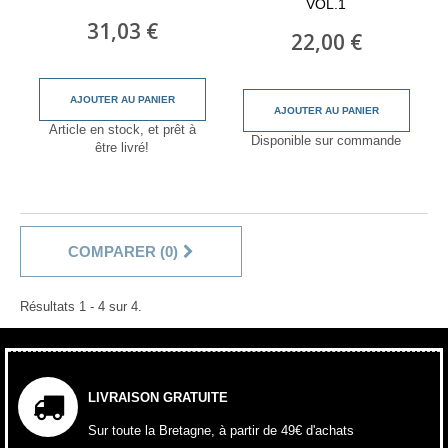
VOL.1
31,03 €
22,00 €
AJOUTER AU PANIER
AJOUTER AU PANIER
Article en stock, et prêt à
Disponible sur commande
être livré!
COMPARER (
0
)
Résultats 1 - 4 sur 4.
LIVRAISON GRATUITE
Sur toute la Bretagne, à partir de 49€ d'achats