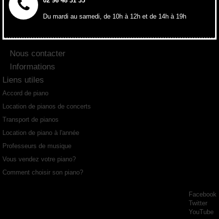
02 96 48 31 35
Du mardi au samedi, de 10h à 12h et de 14h à 19h
Nous contacter
Informations
Liens utiles
Accord de piano
Location de pianos de concerts
Transport de pianos
Location de piano à l'année
Professeurs de musique
Vous vendez votre piano?
Comment choisir son piano?
Facebook
Twitter
YouTube