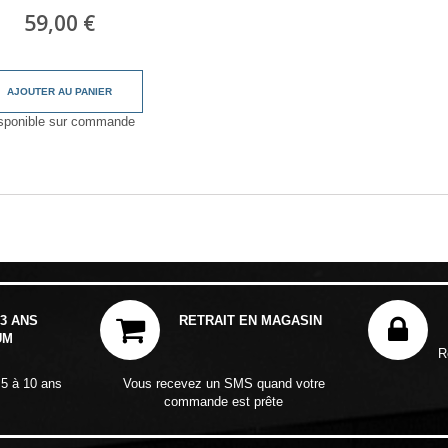
59,00 €
AJOUTER AU PANIER
sponible sur commande
3 ANS
RETRAIT EN MAGASIN
UM
R
 5 à 10 ans
Vous recevez un SMS quand votre
commande est prête