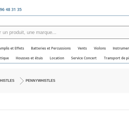
96 48 31 35
Amplis et Effets
Batteries et Percussions
Vents
Violons
Instrumen
tique
Housses et étuis
Location
Service Concert
Transport de p
HISTLES
PENNYWHISTLES