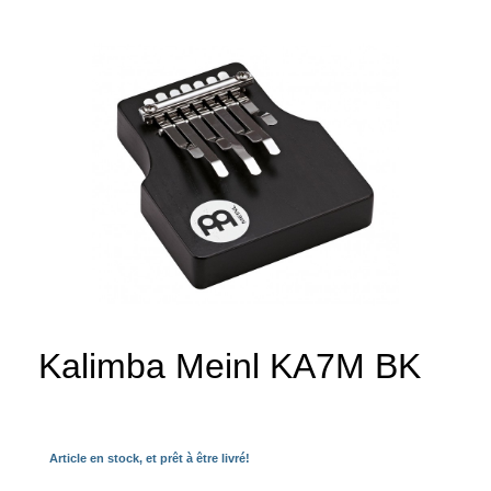
Kalimba Meinl KA7M BK
Article en stock, et prêt à être livré!