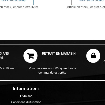
en stock, et prêt à être livré!
Article en stock, et prêt à êt
3 ANS
RETRAIT EN MAGASIN
UM
R
 5 à 10 ans
Vous recevez un SMS quand votre
commande est prête
Informations
Livraison
Conditions d'utilisation