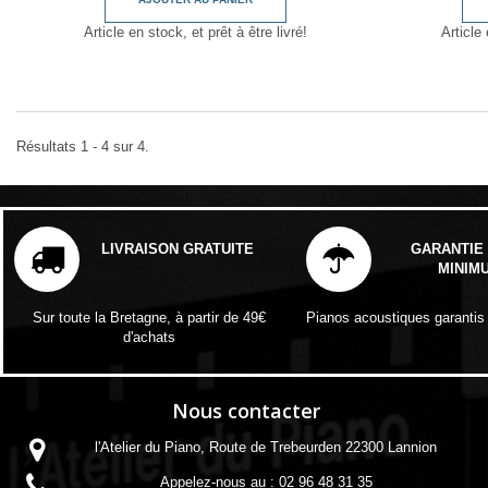
Article en stock, et prêt à être livré!
Article 
Résultats 1 - 4 sur 4.
LIVRAISON GRATUITE
GARANTIE 
MINIM
Sur toute la Bretagne, à partir de 49€
Pianos acoustiques garantis
d'achats
Nous contacter
l'Atelier du Piano, Route de Trebeurden 22300 Lannion
Appelez-nous au :
02 96 48 31 35