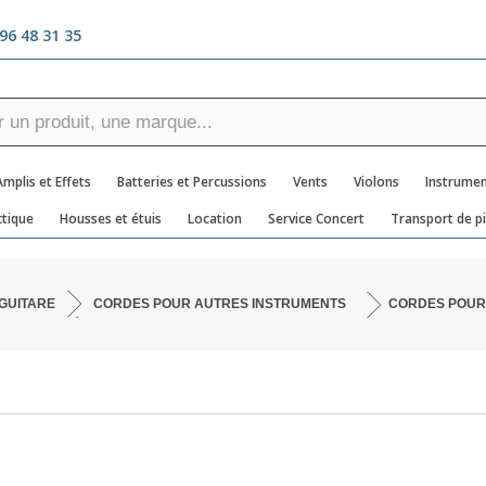
96 48 31 35
Amplis et Effets
Batteries et Percussions
Vents
Violons
Instrumen
tique
Housses et étuis
Location
Service Concert
Transport de p
GUITARE
CORDES POUR AUTRES INSTRUMENTS
CORDES POUR