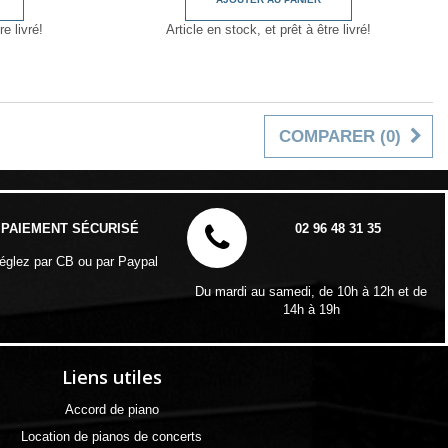
re livré!
Article en stock, et prêt à être livré!
COMPARER (
0
)
PAIEMENT SÉCURISÉ
02 96 48 31 35
églez par CB ou par Paypal
Du mardi au samedi, de 10h à 12h et de
14h à 19h
Liens utiles
Accord de piano
Location de pianos de concerts