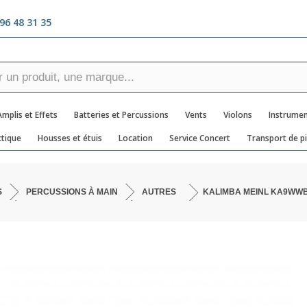
96 48 31 35
Amplis et Effets
Batteries et Percussions
Vents
Violons
Instrumen
tique
Housses et étuis
Location
Service Concert
Transport de p
S
PERCUSSIONS À MAIN
AUTRES
KALIMBA MEINL KA9WWB