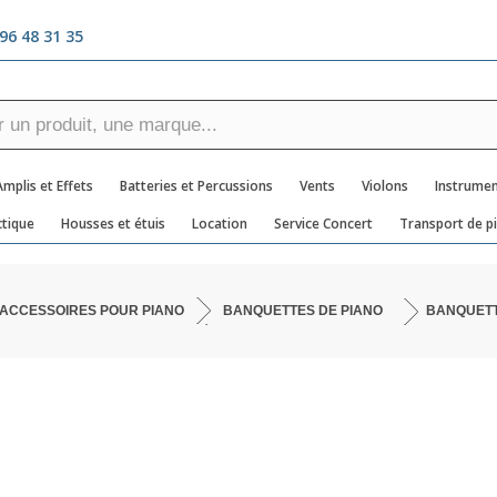
96 48 31 35
Amplis et Effets
Batteries et Percussions
Vents
Violons
Instrumen
tique
Housses et étuis
Location
Service Concert
Transport de p
ACCESSOIRES POUR PIANO
BANQUETTES DE PIANO
BANQUETT