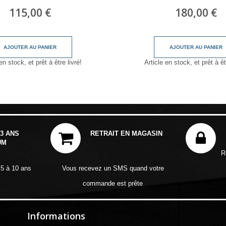
115,00 €
180,00 €
AJOUTER AU PANIER
AJOUTER AU PANIER
en stock, et prêt à être livré!
Article en stock, et prêt à êt
3 ANS
RETRAIT EN MAGASIN
UM
R
 5 à 10 ans
Vous recevez un SMS quand votre
commande est prête
Informations