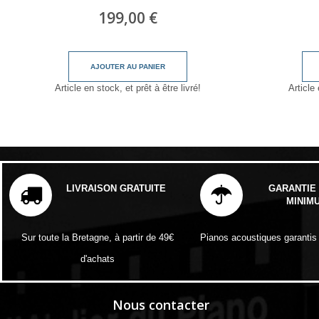
199,00 €
AJOUTER AU PANIER
Article en stock, et prêt à être livré!
Article 
LIVRAISON GRATUITE
GARANTIE 
MINIM
Sur toute la Bretagne, à partir de 49€
Pianos acoustiques garantis
d'achats
Nous contacter