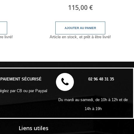
115,00 €
AJOUTER AU PANIER
re livré!
Article en stock, et prêt à être livré!
PAIEMENT SÉCURISÉ
02 96 48 31 35
églez par CB ou par Paypal
Du mardi au samedi, de 10h à 12h et de
14h à 19h
Liens utiles