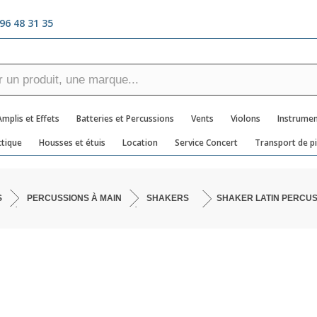
96 48 31 35
Amplis et Effets
Batteries et Percussions
Vents
Violons
Instrumen
tique
Housses et étuis
Location
Service Concert
Transport de p
S
PERCUSSIONS À MAIN
SHAKERS
SHAKER LATIN PERCUS