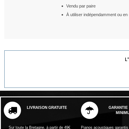
Vendu par paire
À utiliser indépendamment ou en 
L
LIVRAISON GRATUITE
GARANTIE 
MINIM
Sur toute la Bretagne, à partir de 49€
Pianos acoustiques garantis