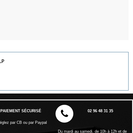
LP
PAIEMENT SÉCURISÉ
02 96 48 31 35
églez par CB ou par Paypal
Du mardi au samedi, de 10h à 12h et de