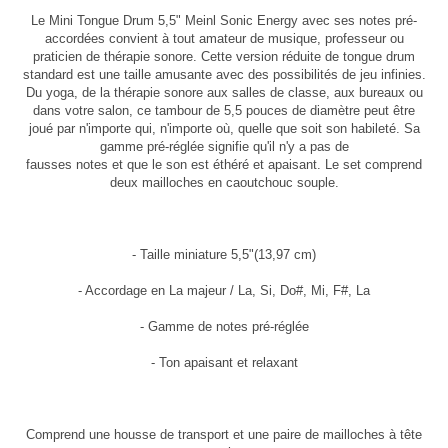
Le Mini Tongue Drum 5,5" Meinl Sonic Energy avec ses notes pré-
accordées convient à tout amateur de musique, professeur ou
praticien de thérapie sonore. Cette version réduite de tongue drum
standard est une taille amusante avec des possibilités de jeu infinies.
Du yoga, de la thérapie sonore aux salles de classe, aux bureaux ou
dans votre salon, ce tambour de 5,5 pouces de diamètre peut être
joué par n'importe qui, n'importe où, quelle que soit son habileté. Sa
gamme pré-réglée signifie qu'il n'y a pas de
fausses notes et que le son est éthéré et apaisant. Le set comprend
deux mailloches en caoutchouc souple.
- Taille miniature 5,5"(13,97 cm)
- Accordage en La majeur / La, Si, Do#, Mi, F#, La
- Gamme de notes pré-réglée
- Ton apaisant et relaxant
Comprend une housse de transport et une paire de mailloches à tête