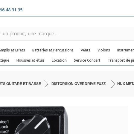
96 48 31 35
Amplis et Effets
Batteries et Percussions
Vents
Violons
Instrumen
tique
Housses et étuis
Location
Service Concert
Transport de p
ETS GUITARE ET BASSE
DISTORSION OVERDRIVE FUZZ
NUX MET