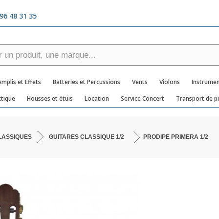
96 48 31 35
Amplis et Effets
Batteries et Percussions
Vents
Violons
Instrumen
tique
Housses et étuis
Location
Service Concert
Transport de p
LASSIQUES
GUITARES CLASSIQUE 1/2
PRODIPE PRIMERA 1/2